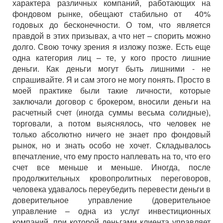
характера различных компаний, работающих на
фондовом рынке, обещают стабильно от 40%
годовых до бесконечности. О том, что является
правдой в этих призывах, а что нет – спорить можно
долго. Свою точку зрения я изложу позже. Есть еще
одна категория лиц – те, у кого просто лишние
деньги. Как деньги могут быть лишними - не
спрашивайте. Я и сам этого не могу понять. Просто в
моей практике были такие личности, которые
заключали договор с брокером, вносили деньги на
расчетный счет (иногда суммы весьма солидные),
торговали, а потом выяснялось, что человек не
только абсолютно ничего не знает про фондовый
рынок, но и знать особо не хочет. Складывалось
впечатление, что ему просто наплевать на то, что его
счет все меньше и меньше. Иногда, после
продолжительных кровопролитных переговоров,
человека удавалось переубедить перевести деньги в
доверительное управление (доверительное
управление – одна из услуг инвестиционных
компаний, при которой деньгами клиента управляет