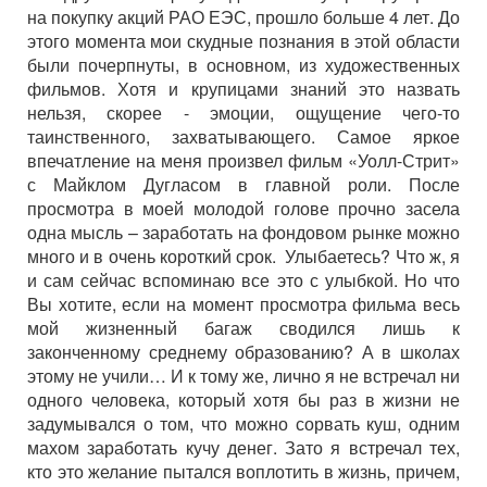
на покупку акций РАО ЕЭС, прошло больше 4 лет. До
этого момента мои скудные познания в этой области
были почерпнуты, в основном, из художественных
фильмов. Хотя и крупицами знаний это назвать
нельзя, скорее - эмоции, ощущение чего-то
таинственного, захватывающего. Самое яркое
впечатление на меня произвел фильм «Уолл-Стрит»
с Майклом Дугласом в главной роли. После
просмотра в моей молодой голове прочно засела
одна мысль – заработать на фондовом рынке можно
много и в очень короткий срок. Улыбаетесь? Что ж, я
и сам сейчас вспоминаю все это с улыбкой. Но что
Вы хотите, если на момент просмотра фильма весь
мой жизненный багаж сводился лишь к
законченному среднему образованию? А в школах
этому не учили… И к тому же, лично я не встречал ни
одного человека, который хотя бы раз в жизни не
задумывался о том, что можно сорвать куш, одним
махом заработать кучу денег. Зато я встречал тех,
кто это желание пытался воплотить в жизнь, причем,