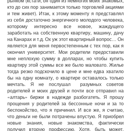
рынком (кстати, он один из немногих моих знакомых,
кто до сих пор занимается только торговлей акциями
и тем живет). Итак, к этому моменту я представлял
из себя достаточно энергичного молодого человека,
которому интересно все новое, жаждущего
заработать на собственную квартиру, машину, дачу
на Канарах и т.д. Ох уж этот квартирный вопрос… Он
является для меня первостепенным с тех пор, как я
окончил университет. Мои родители предоставили
мне неплохую сумму в долларах, но чтобы купить
квартиру этой суммы все же было маловато. Жилье
тогда резко подскочило в цене и мне едва хватило
бы на одну комнату, о квартире оставалось только
мечтать. Я не послушал разумных советов
родителей и моих друзей и почти все отправил на
«алтарь» биржи в надежде разбогатеть. Я прошу
прощения у родителей за бессонные ночи и за то
беспокойство, что я причинил. И все же, я считаю,
что деньги не были потрачены впустую. Я приобрел
новые знания, новые знакомства, фактически
получил вторую профессию. Хотя, быть может,