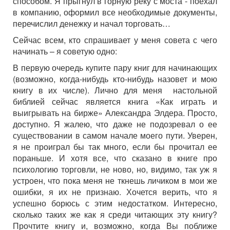
способом. Я прыгнул в горную реку с моста - поехал
в компанию, оформил все необходимые документы,
перечислил денежку и начал торговать…
Сейчас всем, кто спрашивает у меня совета с чего
начинать – я советую одно:
В первую очередь купите пару книг для начинающих
(возможно, когда-нибудь кто-нибудь назовет и мою
книгу в их числе). Лично для меня настольной
библией сейчас является книга «Как играть и
выигрывать на бирже» Александра Элдера. Просто,
доступно. Я жалею, что даже не подозревал о ее
существовании в самом начале моего пути. Уверен,
я не проиграл бы так много, если бы прочитал ее
пораньше. И хотя все, что сказано в книге про
психологию торговли, не ново, но, видимо, так уж я
устроен, что пока меня не ткнешь личиком в мои же
ошибки, я их не признаю. Хочется верить, что я
успешно борюсь с этим недостатком. Интересно,
сколько таких же как я среди читающих эту книгу?
Прочтите книгу и, возможно, когда Вы поближе