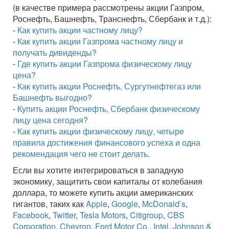
(в качестве примера рассмотрены акции Газпром,
Роснефть, Башнефть, Транснефть, Сбербанк и т.д.):
-
Как купить акции частному лицу?
-
Как купить акции Газпрома частному лицу и
получать дивиденды?
-
Где купить акции Газпрома физическому лицу
цена?
-
Как купить акции Роснефть, Сургутнефтегаз или
Башнефть выгодно?
-
Купить акции Роснефть, Сбербанк физическому
лицу цена сегодня?
-
Как купить акции физическому лицу, четыре
правила достижения финансового успеха и одна
рекомендация чего не стоит делать.
Если вы хотите интегрироваться в западную
экономику, защитить свои капиталы от колебания
доллара, то можете купить акции американских
гигантов, таких как
Apple
,
Google
,
McDonald’s
,
Facebook
,
Twitter
,
Tesla Motors
,
Citigroup
,
CBS
Corporation
,
Chevron
,
Ford Motor Co.
,
Intel
,
Johnson &